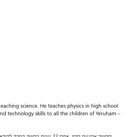
teaching science. He teaches physics in high school
d technology skills to all the children of Yeruham –
דוקטור אבינעם דורון, אחרי 22 ,