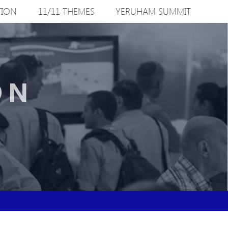
TION
11/11 THEMES
YERUHAM SUMMIT
ON