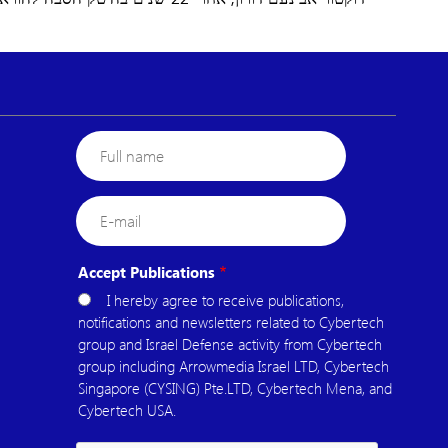
Full
name
E-
mail
Accept Publications
I hereby agree to receive publications,
notifications and newsletters related to Cybertech
group and Israel Defense activity from Cybertech
group including Arrowmedia Israel LTD, Cybertech
Singapore (CYSING) Pte.LTD, Cybertech Mena, and
Cybertech USA.