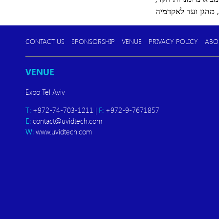
CONTACT US
SPONSORSHIP
VENUE
PRIVACY POLICY
ABO
VENUE
Expo Tel Aviv
T:
+972-74-703-1211 |
F:
+972-9-7671857
E:
contact@uvidtech.com
W:
www.uvidtech.com